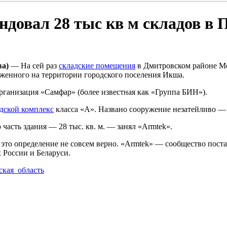
ндовал 28 тыс кв м складов в 
ва)
— На сей раз
складские помещения
в Дмитровском районе Мо
оженного на территории городского поселения Икша.
рганизация «Самфар» (более известная как «Группа БИН»).
дской комплекс
класса «А». Названо сооружение незатейливо — 
 часть здания — 28 тыс. кв. м. — занял «Armtek».
то определение не совсем верно. «Armtek» — сообщество поста
 России и Беларуси.
ская_область