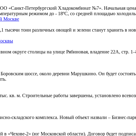
ОО «Санкт-Петербургский Хладокомбинат №7». Начальная цена л
пературным режимом до - 18ºC, со средней площадью холодильны
ой Москве
,1 тысячи тонн различных овощей и зелени станут хранить в н
Москвы
ном округе столицы на улице Рябиновая, владение 22А, стр. 1
 Боровским шоссе, около деревни Марушкино. Он будет состоят
ть.
тыс. кв. м. Строительные работы завершены, установлено всевоз
но-складского комплекса. Новый объект назвали – Бизнес-па
ей в «Чехове-2» (юг Московской области). Договор будет подпис