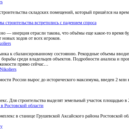
rs
строительства складских помещений, который пришёлся на врем
ы строительства встретились с падением спроса
нно — инерция отрасли такова, что объёмы еще какое-то время 
т новых ходов от всех игроков.
oliers
ынка к сбалансированному состоянию. Рекордные объемы вводим
борьбы среди владельцев объектов. Подробности анализа и про
вижимости прямо сейчас…
ikoliers
мости России вырос до исторического максимума, введен 2 млн 
кс. Для строительства выделят земельный участок площадью в 2
 в Ростовской области
омплекс в станице Грушевской Аксайского района Ростовской об
жу