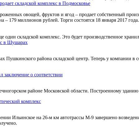
одает складской комплекс в Подмосковье
роженных овощей, фруктов и ягод – продает собственный прои
а – 179 миллионов рублей. Торги состоятся 18 января 2017 года.
е один складской комплекс. Это будет производственное хранил
кс в Шушарах
 Пушкинского района складской центр. Теперь у компании в соб
л заключение о соответствии
ечногорском районе Московской области. Построенному зданию 
тический комплекс
ении Ильинское на 26-м км автотрассы М-9 завершено возведени
олучено.