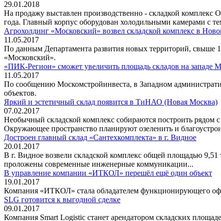
29.01.2018
На продажу выставлен производственно - складкой комплекс О
года. Главный корпус оборудован холодильными камерами с тем
Агрохолдинг «Московский» возвел складской комплекс в Нов
11.05.2017
По данным Департамента развития новых территорий, свыше 1
«Московский».
«ПИК-Регион» сможет увеличить площадь складов на западе 
11.05.2017
По сообщению Москомстройинвеста, в Западном административ
объектов.
Яркий и эстетичный склад появится в ТиНАО (Новая Москва)
07.02.2017
Необычный складской комплекс собираются построить рядом с
Окружающее пространство планируют озеленить и благоустрои
Достроен главный склад «Сантехкомплекта» в г. Видное
20.01.2017
В г. Видное возвели складской комплекс общей площадью 9,51 
проложены современные инженерные коммуникации...
В управление компании «ИТКОЛ» перешёл ещё один объект
19.01.2017
Компания «ИТКОЛ» стала обладателем функционирующего офис
SLG готовится к выгодной сделке
09.01.2017
Компания Smart Logistic станет арендатором складских площад