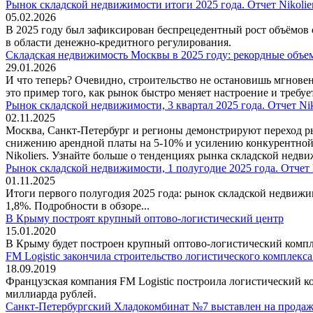
Рынок складской недвижимости итоги 2025 года. Отчет Nikolie
05.02.2026
В 2025 году был зафиксирован беспрецедентный рост объёмов 
в области денежно-кредитного регулирования.
Складская недвижимость Москвы в 2025 году: рекордные объем
29.01.2026
И что теперь? Очевидно, строительство не остановишь мгнове
это пример того, как рынок быстро меняет настроение и требуе
Рынок складской недвижимости, 3 квартал 2025 года. Отчет Nik
02.11.2025
Москва, Санкт-Петербург и регионы демонстрируют переход р
снижению арендной платы на 5-10% и усилению конкурентной 
Nikoliers. Узнайте больше о тенденциях рынка складской нед
Рынок складской недвижимости, 1 полугодие 2025 года. Отчет N
01.11.2025
Итоги первого полугодия 2025 года: рынок складской недвижи
1,8%. Подробности в обзоре...
В Крыму построят крупный оптово-логистический центр
15.01.2020
В Крыму будет построен крупный оптово-логистический компле
FM Logistic закончила строительство логистического комплекса
18.09.2019
Французская компания FM Logistic построила логистический к
миллиарда рублей.
Санкт-Петербургский Хладокомбинат №7 выставлен на прода