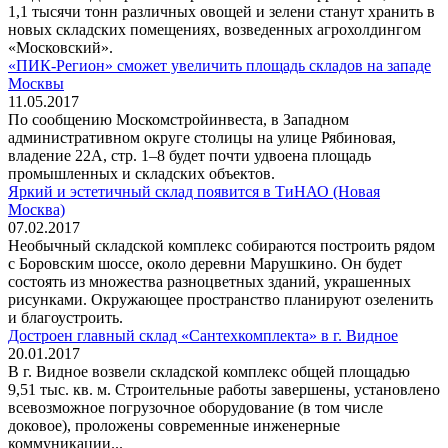
1,1 тысячи тонн различных овощей и зелени станут хранить в
новых складских помещениях, возведенных агрохолдингом
«Московский».
«ПИК-Регион» сможет увеличить площадь складов на западе
Москвы
11.05.2017
По сообщению Москомстройинвеста, в Западном
административном округе столицы на улице Рябиновая,
владение 22А, стр. 1–8 будет почти удвоена площадь
промышленных и складских объектов.
Яркий и эстетичный склад появится в ТиНАО (Новая
Москва)
07.02.2017
Необычный складской комплекс собираются построить рядом
с Боровским шоссе, около деревни Марушкино. Он будет
состоять из множества разноцветных зданий, украшенных
рисунками. Окружающее пространство планируют озеленить
и благоустроить.
Достроен главный склад «Сантехкомплекта» в г. Видное
20.01.2017
В г. Видное возвели складской комплекс общей площадью
9,51 тыс. кв. м. Строительные работы завершены, установлено
всевозможное погрузочное оборудование (в том числе
доковое), проложены современные инженерные
коммуникации...