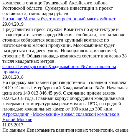
комплекс в станице Грушевской Аксайского района
Ростовской области. Суммарные инвестиции в проект
составили 2,5 миллиарда рублей.
На западе Москвы будет построен новый мясокомбинат
29.04.2019
Представители пресс-службы Комитета по архитектуре и
градостроительству города Москвы сообщили, что на западе
столицы собираются возвести крупный комплекс по
изготовлению мясной продукции. Мясокомбинат будет
находиться по адресу: улица Новоорловская, владение 3,
строение 6. Общая площадь комплекса составит примерно 38
тысяч квадратных метров.
Санкт-Петербургский Хладокомбинат №7 выставлен на
продажу
29.01.2018
На продажу выставлен производственно - складкой комплекс
ООО «Санкт-Петербургский Хладокомбинат №7». Начальная
цена лота 149 013 846.45 руб. Окончание приема заявок
02.04.2018 года. Главный корпус оборудован холодильными
камерами с температурным режимом до - 18ºC, со средней
площадью холодильных камер от 100 кв.м до 300 кв.м.
Агрохолдинг «Московский» возвел складской комплекс в
Новой Москве
11.05.2017
По данным Департамента развития новых территорий, свыше