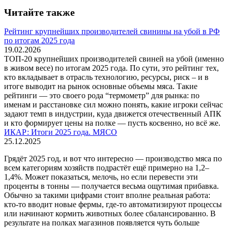
Читайте также
Рейтинг крупнейших производителей свинины на убой в РФ
по итогам 2025 года
19.02.2026
ТОП-20 крупнейших производителей свиней на убой (именно
в живом весе) по итогам 2025 года. По сути, это рейтинг тех,
кто вкладывает в отрасль технологию, ресурсы, риск – и в
итоге выводит на рынок основные объемы мяса. Такие
рейтинги — это своего рода “термометр” для рынка: по
именам и расстановке сил можно понять, какие игроки сейчас
задают темп в индустрии, куда движется отечественный АПК
и кто формирует цены на полке — пусть косвенно, но всё же.
ИКАР: Итоги 2025 года. МЯСО
25.12.2025
Грядёт 2025 год, и вот что интересно — производство мяса по
всем категориям хозяйств подрастёт ещё примерно на 1,2–
1,4%. Может показаться, мелочь, но если перевести эти
проценты в тонны — получается весьма ощутимая прибавка.
Обычно за такими цифрами стоит вполне реальная работа:
кто-то вводит новые фермы, где-то автоматизируют процессы
или начинают кормить животных более сбалансированно. В
результате на полках магазинов появляется чуть больше