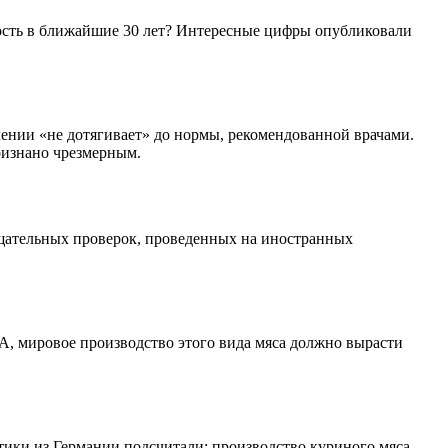
ость в ближайшие 30 лет? Интересные цифры опубликовали
ении «не дотягивает» до нормы, рекомендованной врачами.
ризнано чрезмерным.
тщательных проверок, проведенных на иностранных
, мировое производство этого вида мяса должно вырасти
тики из Германии подсчитали: производство куриного мяса