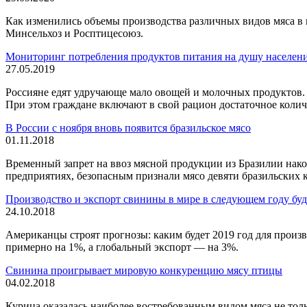
Как изменились объемы производства различных видов мяса в
Минсельхоз и Росптицесоюз.
Мониторинг потребления продуктов питания на душу населени
27.05.2019
Россияне едят удручающе мало овощей и молочных продуктов. 
При этом граждане включают в свой рацион достаточное колич
В России с ноября вновь появится бразильское мясо
01.11.2018
Временный запрет на ввоз мясной продукции из Бразилии нако
предприятиях, безопасным признали мясо девяти бразильских 
Производство и экспорт свинины в мире в следующем году буд
24.10.2018
Американцы строят прогнозы: каким будет 2019 год для прои
примерно на 1%, а глобальный экспорт — на 3%.
Свинина проигрывает мировую конкуренцию мясу птицы
04.02.2018
Курица оказалась наиболее востребованным видом мяса не тол