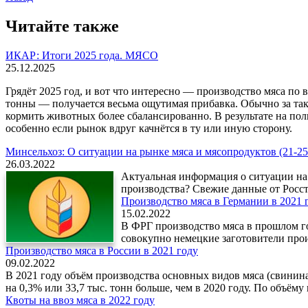
Читайте также
ИКАР: Итоги 2025 года. МЯСО
25.12.2025
Грядёт 2025 год, и вот что интересно — производство мяса по 
тонны — получается весьма ощутимая прибавка. Обычно за так
кормить животных более сбалансированно. В результате на пол
особенно если рынок вдруг качнётся в ту или иную сторону.
Минсельхоз: О ситуации на рынке мяса и мясопродуктов (21-25 
26.03.2022
Актуальная информация о ситуации на
производства? Свежие данные от Росст
Производство мяса в Германии в 2021 
15.02.2022
В ФРГ производство мяса в прошлом го
совокупно немецкие заготовители прои
Производство мяса в России в 2021 году
09.02.2022
В 2021 году объём производства основных видов мяса (свинина,
на 0,3% или 33,7 тыс. тонн больше, чем в 2020 году. По объёму
Квоты на ввоз мяса в 2022 году