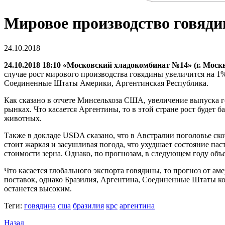
Мировое производство говяди
24.10.2018
24.10.2018 18:10 «Московский хладокомбинат №14» (г. Моск
случае рост мирового производства говядины увеличится на 1%
Соединенные Штаты Америки, Аргентинская Республика.
Как сказано в отчете Минсельхоза США, увеличение выпуска г
рынках. Что касается Аргентины, то в этой стране рост будет 
животных.
Также в докладе USDA сказано, что в Австралии поголовье ск
стоит жаркая и засушливая погода, что ухудшает состояние па
стоимости зерна. Однако, по прогнозам, в следующем году объ
Что касается глобального экспорта говядины, то прогноз от а
поставок, однако Бразилия, Аргентина, Соединенные Штаты ко
останется высоким.
Теги:
говядина
сша
бразилия
крс
аргентина
Назад