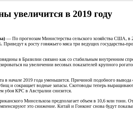
ны увеличится в 2019 году
ва)
— По прогнозам Министерства сельского хозяйства США, в 20
. Приведут к росту говяжьего мяса три ведущих государства-пр
овядины в Бразилии связано как со стабильным внутренним спро
базироваться на увеличении весовых показателей крупного рогато
ота в начале 2019 года уменьшится. Причиной подобного вывода
стбищ и сокращает водные запасы. Скотоводы теперь выращивают
ем убоя КРС в Австралии снизится.
мериканского Минсельхоза предполагает объем в 10,6 млн тонн.
мпенсируют это снижение. Китай и Гонконг снова будут показыв