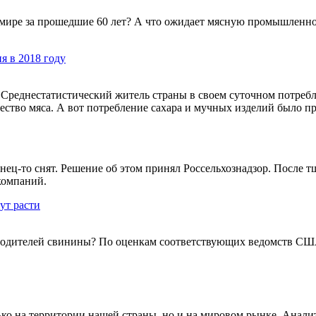
 мире за прошедшие 60 лет? А что ожидает мясную промышленн
я в 2018 году
Среднестатистический житель страны в своем суточном потребл
ество мяса. А вот потребление сахара и мучных изделий было п
нец-то снят. Решение об этом принял Россельхознадзор. После 
компаний.
ут расти
зводителей свинины? По оценкам соответствующих ведомств США
ько на территории нашей страны, но и на мировом рынке. Анали