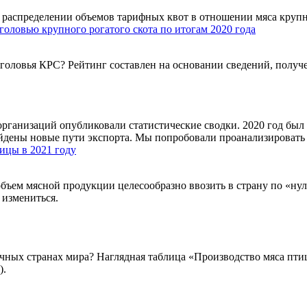
распределении объемов тарифных квот в отношении мяса крупног
оловью крупного рогатого скота по итогам 2020 года
головья КРС? Рейтинг составлен на основании сведений, получ
организаций опубликовали статистические сводки. 2020 год бы
айдены новые пути экспорта. Мы попробовали проанализировать
ицы в 2021 году
объем мясной продукции целесообразно ввозить в страну по «нул
 измениться.
ичных странах мира? Наглядная таблица «Производство мяса пт
).