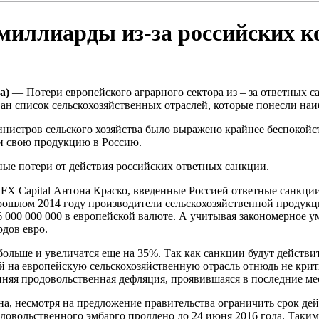
миллиарды из-за российских 
а)
— Потери европейского аграрного сектора из – за ответных 
ан список сельскохозяйственных отраслей, которые понесли на
нистров сельского хозяйства было выражено крайнее беспокойс
ли свою продукцию в Россию.
ные потери от действия российских ответных санкции.
X Capital Антона Краско, введенные Россией ответные санкции
прошлом 2014 году производители сельскохозяйственной продукци
 000 000 000 в европейской валюте. А учитывая закономерное 
дов евро.
больше и увеличатся еще на 35%. Так как санкции будут действи
й на европейскую сельскохозяйственную отрасль отнюдь не кри
нняя продовольственная дефляция, проявившаяся в последние ме
, несмотря на предложение правительства ограничить срок дей
овольственного эмбарго продлено до 24 июня 2016 года. Таким 