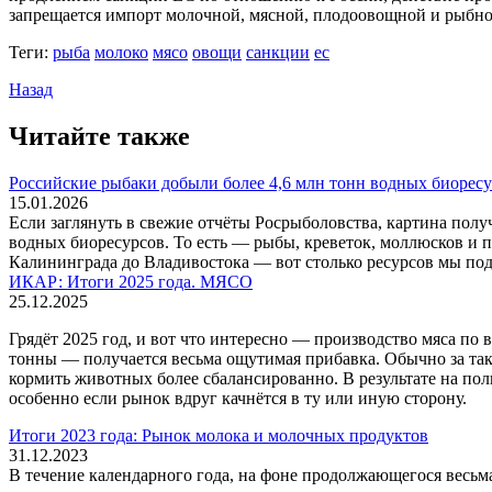
запрещается импорт молочной, мясной, плодоовощной и рыбн
Теги:
рыба
молоко
мясо
овощи
санкции
ес
Назад
Читайте также
Российские рыбаки добыли более 4,6 млн тонн водных биоресу
15.01.2026
Если заглянуть в свежие отчёты Росрыболовства, картина пол
водных биоресурсов. То есть — рыбы, креветок, моллюсков и п
Калининграда до Владивостока — вот столько ресурсов мы под
ИКАР: Итоги 2025 года. МЯСО
25.12.2025
Грядёт 2025 год, и вот что интересно — производство мяса по 
тонны — получается весьма ощутимая прибавка. Обычно за так
кормить животных более сбалансированно. В результате на пол
особенно если рынок вдруг качнётся в ту или иную сторону.
Итоги 2023 года: Рынок молока и молочных продуктов
31.12.2023
В течение календарного года, на фоне продолжающегося весьм