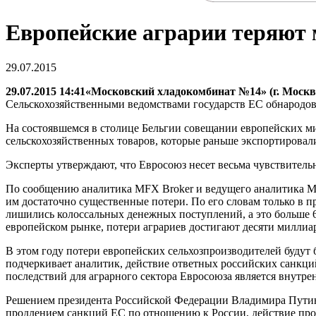
Европейские аграрии теряют 
29.07.2015
29.07.2015 14:41«Московский хладокомбинат №14» (г. Москв
Сельскохозяйственными ведомствами государств ЕС обнародов
На состоявшемся в столице Бельгии совещании европейских ми
сельскохозяйственных товаров, которые раньше экспортирова
Эксперты утверждают, что Евросоюз несет весьма чувствитель
По сообщению аналитика MFX Broker и ведущего аналитика MF
им достаточно существенные потери. По его словам только в 
лишились колоссальных денежных поступлений, а это больше 6
европейском рынке, потери аграриев достигают десяти миллиар
В этом году потери европейских сельхозпроизводителей будут 
подчеркивает аналитик, действие ответных российских санкци
последствий для аграрного сектора Евросоюза является внутре
Решением президента Российской Федерации Владимира Путина
продлением санкций ЕС по отношению к России, действие прод