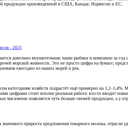
ой продукции произведенной в США, Канаде, Норвегии и ЕС.
рсов - 2025
учается довольно внушительная: наши рыбаки и компании за год
рочей морской живности. Это не просто цифра на бумаге; предс
нимаем ежегодно из наших морей и рек.
всем категориям хозяйств подрастёт ещё примерно на 1,2–1,4%. М
ими цифрами стоит вполне реальная работа: кто-то вводит нов
ках магазинов появляется чуть больше свежей продукции, а у от
а значимого прироста предложения товарного молока, отрасли у