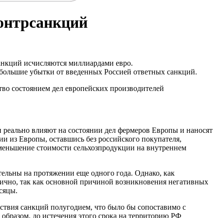
контрсанкций
санкций исчисляются миллиардами евро.
ибольшие убытки от введенных Россией ответных санкций.
тво состоянием дел европейских производителей
 реально влияют на состоянии дел фермеров Европы и наносят
и из Европы, оставшись без российского покупателя,
уменьшение стоимости сельхозпродукции на внутреннем
тельны на протяжении еще одного года. Однако, как
тично, так как основной причиной возникновения негативных
сяцы.
ствия санкций полугодием, что было бы сопоставимо с
образом, до истечения этого срока на территорию РФ