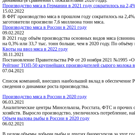
динамика (в сравнении с показателями 2020 года).
Производство мяса в Германии в 2021 году сократилось на 2,4
15.02.2022
В ФРГ производство мяса в прошлом году сократилось на 2,4%
заготовители произвели 7,6 миллиона тонн мяса.
Производство мяса в России в 2021 году
09.02.2022
В 2021 году объём производства основных видов мяса (свинина,
на 0,3% или 33,7 тыс. тонн больше, чем в 2020 году. По объёму
Квоты на ввоз мяса в 2022 году
30.11.2021
Постановление Правительства РФ от 20 ноября 2021 №1995 «О 
Рейтинг ТОП-50 крупнейших производителей сырого молока в
07.04.2021
Список компаний, внесших наибольший вклад в обеспечение Р
сведения о динамике роста производства.
Производство мяса в России в 2020 году
06.03.2021
Аналитические центры Минсельхоза, Росстата, ФТС и прочих 
хозяйств. Выросло производство, увеличилось потребление, н
Объем вылова рыбы в России в 2020 году
06.02.2021
В целом объемы добычи рыбы и других биоресурсов за этот год