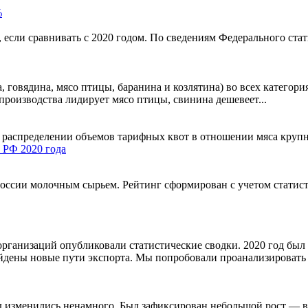
%
, если сравнивать с 2020 годом. По сведениям Федерального ст
 говядина, мясо птицы, баранина и козлятина) во всех категория
 производства лидирует мясо птицы, свинина дешевеет...
распределении объемов тарифных квот в отношении мяса крупног
 РФ 2020 года
оссии молочным сырьем. Рейтинг сформирован с учетом статист
организаций опубликовали статистические сводки. 2020 год бы
айдены новые пути экспорта. Мы попробовали проанализировать
 изменились ненамного. Был зафиксирован небольшой рост — все